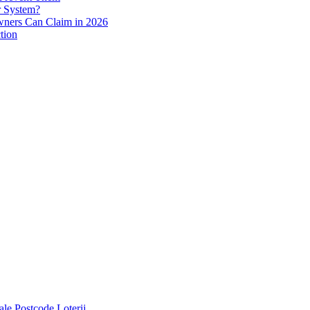
r System?
wners Can Claim in 2026
tion